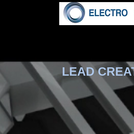
MP Core
LEAD CREAT
磁性粉末コアや消耗品など、電気・電子製品